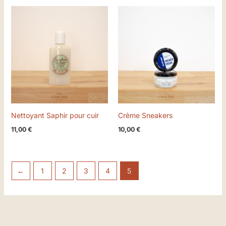
Nettoyant Saphir pour cuir
Crème Sneakers
11,00
€
10,00
€
←
1
2
3
4
5