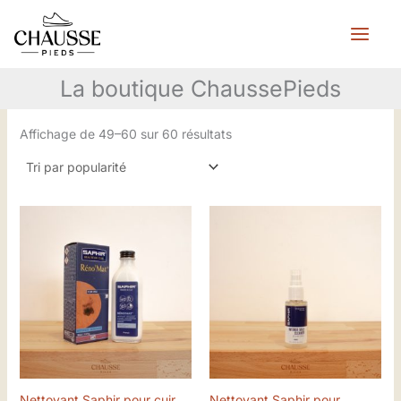
Trié
Aller
par
popularité
au
contenu
La boutique ChaussePieds
Affichage de 49–60 sur 60 résultats
Nettoyant Saphir pour cuir
Nettoyant Saphir pour